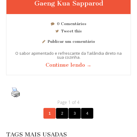
Gaeng Kua Sapparod
0 Comentários
Tweet this
Publicar um comentário
O sabor apimentado e refrescante da Tailândia direto na
sua cozinha.
Continue lendo →
Page 1 of 4
1
2
3
4
TAGS MAIS USADAS