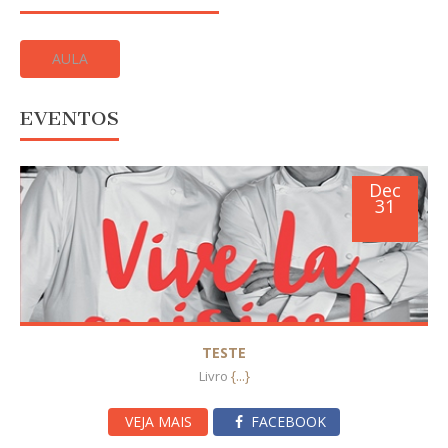
AULA
EVENTOS
Dec
31
TESTE
{...}
Livro
VEJA MAIS
FACEBOOK