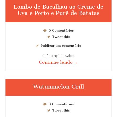
Lombo de Bacalhau ao Creme de
Uva e Porto e Purê de Batatas
0 Comentários
Tweet this
Publicar um comentário
Sofisticação e sabor
Continue lendo →
Watummelon Grill
0 Comentários
Tweet this