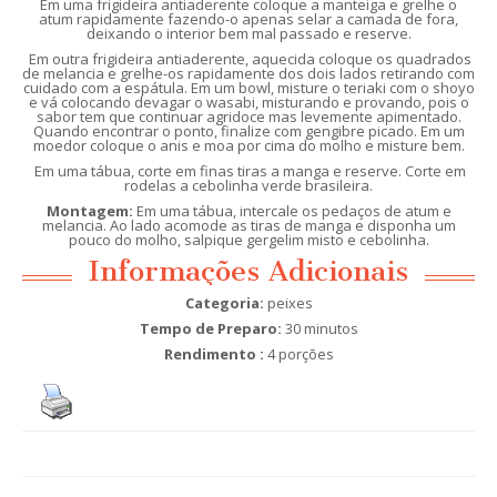
Em uma frigideira antiaderente coloque a manteiga e grelhe o
atum rapidamente fazendo-o apenas selar a camada de fora,
deixando o interior bem mal passado e reserve.
Em outra frigideira antiaderente, aquecida coloque os quadrados
de melancia e grelhe-os rapidamente dos dois lados retirando com
cuidado com a espátula. Em um bowl, misture o teriaki com o shoyo
e vá colocando devagar o wasabi, misturando e provando, pois o
sabor tem que continuar agridoce mas levemente apimentado.
Quando encontrar o ponto, finalize com gengibre picado. Em um
moedor coloque o anis e moa por cima do molho e misture bem.
Em uma tábua, corte em finas tiras a manga e reserve. Corte em
rodelas a cebolinha verde brasileira.
Montagem:
Em uma tábua, intercale os pedaços de atum e
melancia. Ao lado acomode as tiras de manga e disponha um
pouco do molho, salpique gergelim misto e cebolinha.
Informações Adicionais
Categoria:
peixes
Tempo de Preparo:
30 minutos
Rendimento :
4 porções