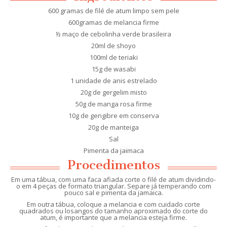
600 gramas de filé de atum limpo sem pele
600gramas de melancia firme
½ maço de cebolinha verde brasileira
20ml de shoyo
100ml de teriaki
15g de wasabi
1 unidade de anis estrelado
20g de gergelim misto
50g de manga rosa firme
10g de gengibre em conserva
20g de manteiga
Sal
Pimenta da jaimaca
Procedimentos
Em uma tábua, com uma faca afiada corte o filé de atum dividindo-
o em 4 peças de formato triangular. Separe já temperando com
pouco sal e pimenta da jamaica.
Em outra tábua, coloque a melancia e com cuidado corte
quadrados ou losangos do tamanho aproximado do corte do
atum, é importante que a melancia esteja firme.