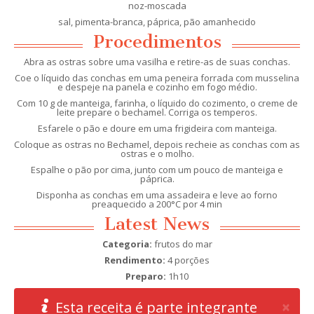
noz-moscada
sal, pimenta-branca, páprica, pão amanhecido
Procedimentos
Abra as ostras sobre uma vasilha e retire-as de suas conchas.
Coe o líquido das conchas em uma peneira forrada com musselina
e despeje na panela e cozinho em fogo médio.
Com 10 g de manteiga, farinha, o líquido do cozimento, o creme de
leite prepare o bechamel. Corriga os temperos.
Esfarele o pão e doure em uma frigideira com manteiga.
Coloque as ostras no Bechamel, depois recheie as conchas com as
ostras e o molho.
Espalhe o pão por cima, junto com um pouco de manteiga e
páprica.
Disponha as conchas em uma assadeira e leve ao forno
preaquecido a 200°C por 4 min
Latest News
Categoria:
frutos do mar
Rendimento:
4 porções
Preparo:
1h10
Clo
×
Esta receita é parte integrante