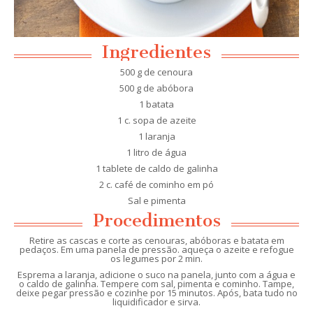
Ingredientes
500 g de cenoura
500 g de abóbora
1 batata
1 c. sopa de azeite
1 laranja
1 litro de água
1 tablete de caldo de galinha
2 c. café de cominho em pó
Sal e pimenta
Procedimentos
Retire as cascas e corte as cenouras, abóboras e batata em
pedaços. Em uma panela de pressão. aqueça o azeite e refogue
os legumes por 2 min.
Esprema a laranja, adicione o suco na panela, junto com a água e
o caldo de galinha. Tempere com sal, pimenta e cominho. Tampe,
deixe pegar pressão e cozinhe por 15 minutos. Após, bata tudo no
liquidificador e sirva.