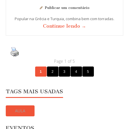
Publicar um comentário
Popular na Grécia e Turquia, combina bem com torradas.
Continue lendo →
Page 1 of 5
1
2
3
4
5
TAGS MAIS USADAS
AULA
EVENTOS