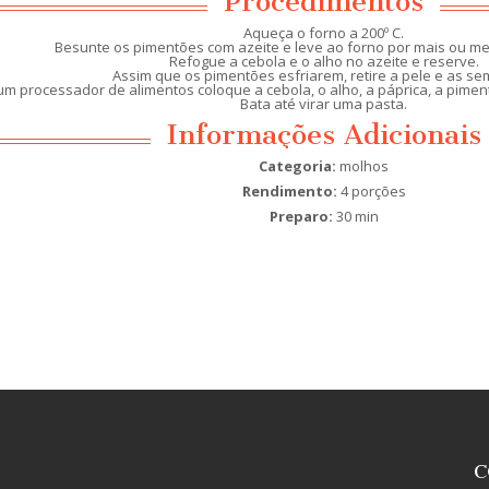
Procedimentos
Aqueça o forno a 200º C.
Besunte os pimentões com azeite e leve ao forno por mais ou me
Refogue a cebola e o alho no azeite e reserve.
Assim que os pimentões esfriarem, retire a pele e as se
um processador de alimentos coloque a cebola, o alho, a páprica, a pimen
Bata até virar uma pasta.
Informações Adicionais
Categoria:
molhos
Rendimento:
4 porções
Preparo:
30 min
C