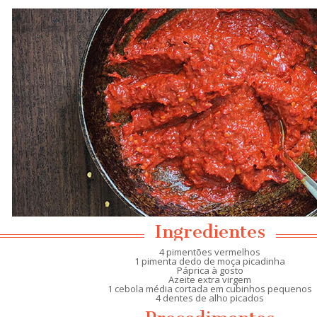
Ingredientes
4 pimentões vermelhos
1 pimenta dedo de moça picadinha
Páprica à gosto
Azeite extra virgem
1 cebola média cortada em cubinhos pequenos
4 dentes de alho picados