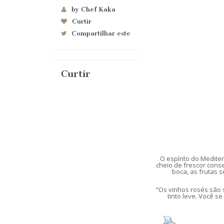
by Chef Kaka
Curtir
Compartilhar este
Curtir
O espírito do Medite
cheio de frescor con
boca, as frutas 
“Os vinhos rosés são
tinto leve. Você s