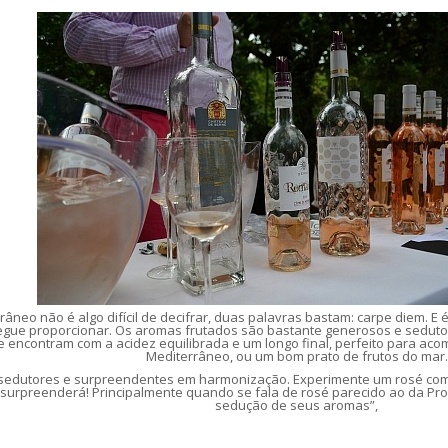
rrâneo não é algo difícil de decifrar, duas palavras bastam: carpe diem.
segue proporcionar. Os aromas frutados são bastante generosos e sedut
se encontram com a acidez equilibrada e um longo final, perfeito para ac
Mediterrâneo, ou um bom prato de frutos do mar.
 sedutores e surpreendentes em harmonização. Experimente um rosé co
e surpreenderá! Principalmente quando se fala de rosé parecido ao da Pro
sedução de seus aromas”,