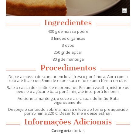
Ingredientes
400 g de massa podre
3 limões orgânicos
3 ovos
250 gr de açícar
80 g de manteiga
Procedimentos
Deixe a massa descansar em local fresco por 1 hora. Abra com o
rolo até ficar com 3mm de espessura e forre uma fôrma circular.
Rale a casca dos limões e esprema-os. Em uma vasilha, misture os
ovos e o açúcar e bata por 2 min, até incorporá-los bem.
Adicione a manteiga, o suco e as raspas do limão. Bata
vigorosamente.
Despeje o conteudo sobre a massa e leve ao forno preaquecido
por 35 min a 220ºC. Desenforme e deixe esfriar.
Informações Adicionais
Categoria:
tortas