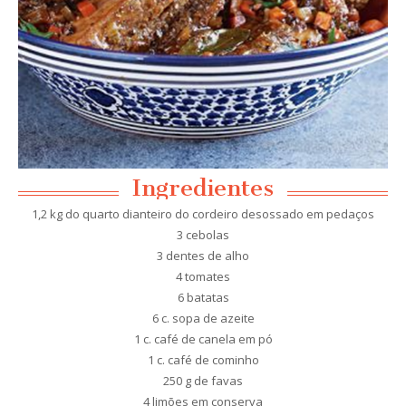
Ingredientes
1,2 kg do quarto dianteiro do cordeiro desossado em pedaços
3 cebolas
3 dentes de alho
4 tomates
6 batatas
6 c. sopa de azeite
1 c. café de canela em pó
1 c. café de cominho
250 g de favas
4 limões em conserva