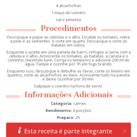
4 alcachofras
1 maço de coentro
sal e pimenta
Procedimentos
Descasque e pique as cebolas e o alho. Escalde os tomates, retire
a pele e as sementes e corte em quarto. Descasque e corte as
batatas em cubos.
Esquente o azeite em uma panela de barro, refogue a carne com a
cebola e o alho. Acrescente os tomates, as batatas, a canela e o
cominho, mexendo bem. Corrija os temperos e adicione 200 ml de
água. Tampe e cozinhe por 1h em fogo brando.
Enquanto isso, descasque e debulhe as favas, corte os limões em
quartos, corte as alcachofras ao meio. Acrescente tudo na panela
e deixe cozinhar por 30 min.
Salpique o coentro na hora de servir.
Informações Adicionais
Categoria:
carnes
Rendimento:
6 porções
Preparo:
2h
Clo
×
Esta receita é parte integrante