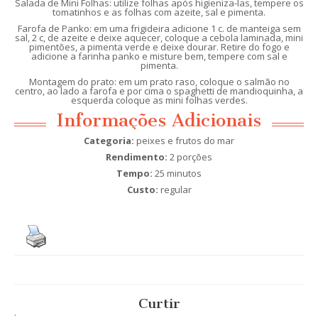
Salada de Mini Folhas: utilize folhas após higieniza-las, tempere os
tomatinhos e as folhas com azeite, sal e pimenta.
Farofa de Panko: em uma frigideira adicione 1 c. de manteiga sem
sal, 2 c, de azeite e deixe aquecer, coloque a cebola laminada, mini
pimentões, a pimenta verde e deixe dourar. Retire do fogo e
adicione a farinha panko e misture bem, tempere com sal e
pimenta.
Montagem do prato: em um prato raso, coloque o salmão no
centro, ao lado a farofa e por cima o spaghetti de mandioquinha, a
esquerda coloque as mini folhas verdes.
Informações Adicionais
Categoria:
peixes e frutos do mar
Rendimento:
2 porções
Tempo:
25 minutos
Custo:
regular
Curtir
.