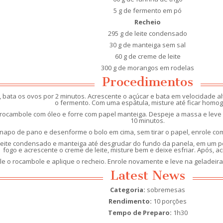
5 g de fermento em pó
Recheio
295 g de leite condensado
30 g de manteiga sem sal
60 g de creme de leite
300 g de morangos em rodelas
Procedimentos
 bata os ovos por 2 minutos. Acrescente o açúcar e bata em velocidade al
o fermento. Com uma espátula, misture até ficar homo
rocambole com óleo e forre com papel manteiga. Despeje a massa e leve
10 minutos.
o de pano e desenforme o bolo em cima, sem tirar o papel, enrole com o
leite condensado e manteiga até desgrudar do fundo da panela, em um po
fogo e acrescente o creme de leite, misture bem e deixe esfriar. Após, 
 o rocambole e aplique o recheio. Enrole novamente e leve na geladeira 
Latest News
Categoria:
sobremesas
Rendimento:
10 porções
Tempo de Preparo:
1h30