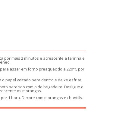
ta por mais 2 minutos e acrescente a farinha e
gêneo.
 para assar em forno preaquecido a 220°C por
 papel voltado para dentro e deixe esfriar.
nto parecido com o do brigadeiro. Desligue o
acrescente os morangos.
por 1 hora. Decore com morangos e chantilly.