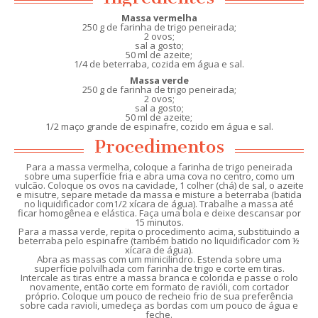
Massa vermelha
250 g de farinha de trigo peneirada;
2 ovos;
sal a gosto;
50 ml de azeite;
1/4 de beterraba, cozida em água e sal.
Massa verde
250 g de farinha de trigo peneirada;
2 ovos;
sal a gosto;
50 ml de azeite;
1/2 maço grande de espinafre, cozido em água e sal.
Procedimentos
Para a massa vermelha, coloque a farinha de trigo peneirada
sobre uma superfície fria e abra uma cova no centro, como um
vulcão. Coloque os ovos na cavidade, 1 colher (chá) de sal, o azeite
e misutre, separe metade da massa e misture a beterraba (batida
no liquidificador com1/2 xícara de água). Trabalhe a massa até
ficar homogênea e elástica. Faça uma bola e deixe descansar por
15 minutos.
Para a massa verde, repita o procedimento acima, substituindo a
beterraba pelo espinafre (também batido no liquidificador com ½
xícara de água).
Abra as massas com um minicilindro. Estenda sobre uma
superfície polvilhada com farinha de trigo e corte em tiras.
Intercale as tiras entre a massa branca e colorida e passe o rolo
novamente, então corte em formato de ravióli, com cortador
próprio. Coloque um pouco de recheio frio de sua preferência
sobre cada ravioli, umedeça as bordas com um pouco de água e
feche.