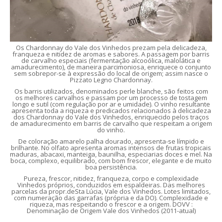
Os Chardonnay do Vale dos Vinhedos prezam pela delicadeza,
franqueza e nitidez de aromas e sabores. A passagem por barris
de carvalho especiais (fermentação alcooólica, malolática e
amadurecimento), de maneira parcimoniosa, enriquece o conjunto
sem sobrepor-se à expressão do local de origem; assim nasce o
Pizzato Legno Chardonnay.
Os barris utilizados, denominados perle blanche, são feitos com
os melhores carvalhos e passam por um processo de tostagem
longo e sutil (com regulação por ar e umidade). O vinho resultante
apresenta toda a riqueza e predicados relacionados à delicadeza
dos Chardonnay do Vale dos Vinhedos, enriquecido pelos traços
de amadurecimento em barris de carvalho que respeitam a origem
do vinho.
De coloração amarelo palha dourado, apresenta-se límpido e
brilhante. No olfato apresenta aromas intensos de frutas tropicais
maduras, abacaxi, manteiga, baunilha, especiarias doces e mel. Na
boca, complexo, equilibrado, com bom frescor, elegante e de muito
boa persistência.
Pureza, frescor, nitidez, franqueza, corpo e complexidade
Vinhedos próprios, conduzidos em espaldeiras. Das melhores
parcelas da propr.deSta Lúcia, Vale dos Vinhedos. Lotes limitados,
com numeração das garrafas (própria e da DO). Complexidade e
riqueza, mas respeitando o frescor e a origem. DOVV :
Denominação de Origem Vale dos Vinhedos (2011-atual)