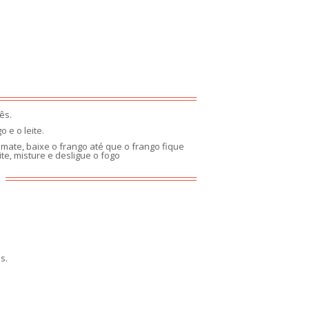
ês.
 e o leite.
omate, baixe o frango até que o frango fique
te, misture e desligue o fogo
s.