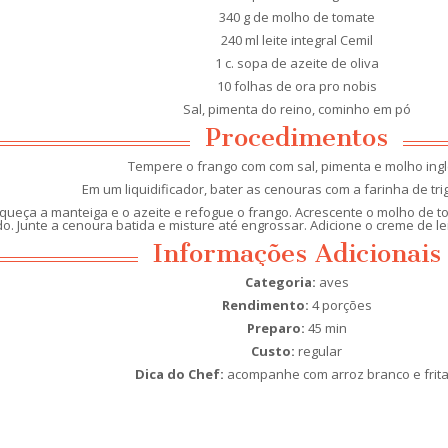
340 g de molho de tomate
240 ml leite integral Cemil
1 c. sopa de azeite de oliva
10 folhas de ora pro nobis
Sal, pimenta do reino, cominho em pó
Procedimentos
Tempere o frango com com sal, pimenta e molho ingl
Em um liquidificador, bater as cenouras com a farinha de trigo
aqueça a manteiga e o azeite e refogue o frango. Acrescente o molho de t
do. Junte a cenoura batida e misture até engrossar. Adicione o creme de lei
Informações Adicionais
Categoria:
aves
Rendimento:
4 porções
Preparo:
45 min
Custo:
regular
Dica do Chef:
acompanhe com arroz branco e frita