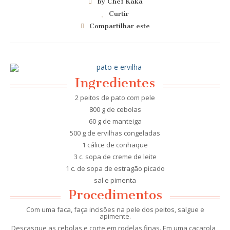
by Chef Kaka
Curtir
Compartilhar este
Ingredientes
2 peitos de pato com pele
800 g de cebolas
60 g de manteiga
500 g de ervilhas congeladas
1 cálice de conhaque
3 c. sopa de creme de leite
1 c. de sopa de estragão picado
sal e pimenta
Procedimentos
Com uma faca, faça incisões na pele dos peitos, salgue e
apimente.
Descasque as cebolas e corte em rodelas finas. Em uma caçarola ,