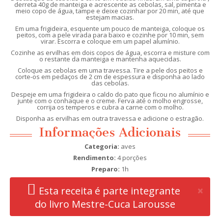
derreta 40g de manteiga e acrescente as cebolas, sal, pimenta e
meio copo de água, tampe e deixe cozinhar por 20 min, até que
estejam macias.
Em uma frigideira, esquente um pouco de manteiga, coloque os
peitos, com a pele virada para baixo e cozinhe por 10 min, sem
virar. Escorra e coloque em um papel alumínio.
Cozinhe as ervilhas em dois copos de água, escorra e misture com
o restante da manteiga e mantenha aquecidas.
Coloque as cebolas em uma travessa. Tire a pele dos peitos e
corte-os em pedaços de 2 cm de espessura e disponha ao lado
das cebolas.
Despeje em uma frigideira o caldo do pato que ficou no alumínio e
junte com o conhaque e o creme. Ferva até o molho engrosse,
corrija os temperos e cubra a carne com o molho.
Disponha as ervilhas em outra travessa e adicione o estragão.
Informações Adicionais
Categoria:
aves
Rendimento:
4 porções
Preparo:
1h
Clo
×
Esta receita é parte integrante
do livro Mestre-Cuca Larousse