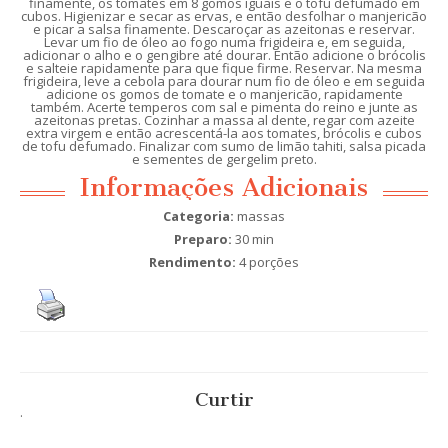
finamente, os tomates em 8 gomos iguais e o tofu defumado em
cubos. Higienizar e secar as ervas, e então desfolhar o manjericão
e picar a salsa finamente. Descaroçar as azeitonas e reservar.
Levar um fio de óleo ao fogo numa frigideira e, em seguida,
adicionar o alho e o gengibre até dourar. Então adicione o brócolis
e salteie rapidamente para que fique firme. Reservar. Na mesma
frigideira, leve a cebola para dourar num fio de óleo e em seguida
adicione os gomos de tomate e o manjericão, rapidamente
também. Acerte temperos com sal e pimenta do reino e junte as
azeitonas pretas. Cozinhar a massa al dente, regar com azeite
extra virgem e então acrescentá-la aos tomates, brócolis e cubos
de tofu defumado. Finalizar com sumo de limão tahiti, salsa picada
e sementes de gergelim preto.
Informações Adicionais
Categoria:
massas
Preparo:
30 min
Rendimento:
4 porções
Curtir
.