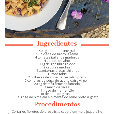
Ingredientes
500 g de penne Integral
1 unidade de brócolis rama
4 tomates italianos maduros
4 dentes de alho
30 g de gengibre ralado
2 cebolas médias
15 azeitonas pretas chilenas
1 limão tahiti
2 colheres de sopa de gergelim preto
2 colheres de sopa de azeite extra virgem
200 g de tofu firme defumado
1 maço de salsa
1 maço de manjericão
Fio de óleo de girassol
Sal rosa do himalaia e pimenta do reino preto à gosto
Procedimentos
Cortar os floretes do brócolis, a cebola em meia lua, o alho