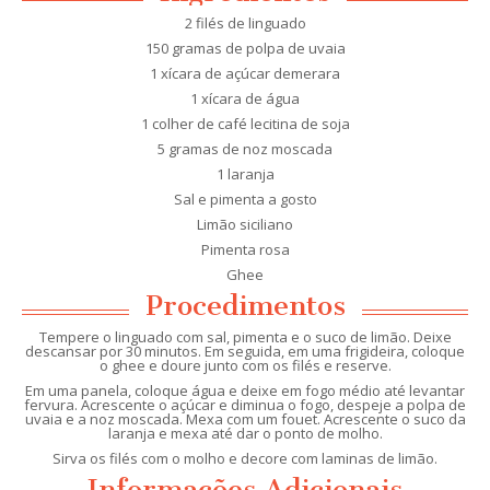
2 filés de linguado
150 gramas de polpa de uvaia
1 xícara de açúcar demerara
1 xícara de água
1 colher de café lecitina de soja
5 gramas de noz moscada
1 laranja
Sal e pimenta a gosto
Limão siciliano
Pimenta rosa
Ghee
Procedimentos
Tempere o linguado com sal, pimenta e o suco de limão. Deixe
descansar por 30 minutos. Em seguida, em uma frigideira, coloque
o ghee e doure junto com os filés e reserve.
Em uma panela, coloque água e deixe em fogo médio até levantar
fervura. Acrescente o açúcar e diminua o fogo, despeje a polpa de
uvaia e a noz moscada. Mexa com um fouet. Acrescente o suco da
laranja e mexa até dar o ponto de molho.
Sirva os filés com o molho e decore com laminas de limão.
Informações Adicionais