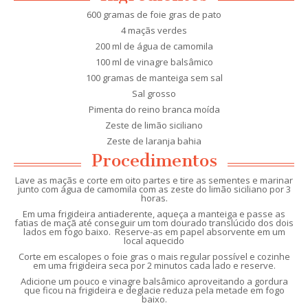
600 gramas de foie gras de pato
4 maçãs verdes
200 ml de água de camomila
100 ml de vinagre balsâmico
100 gramas de manteiga sem sal
Sal grosso
Pimenta do reino branca moída
Zeste de limão siciliano
Zeste de laranja bahia
Procedimentos
Lave as maçãs e corte em oito partes e tire as sementes e marinar
junto com água de camomila com as zeste do limão siciliano por 3
horas.
Em uma frigideira antiaderente, aqueça a manteiga e passe as
fatias de maçã até conseguir um tom dourado translúcido dos dois
lados em fogo baixo. Reserve-as em papel absorvente em um
local aquecido
Corte em escalopes o foie gras o mais regular possível e cozinhe
em uma frigideira seca por 2 minutos cada lado e reserve.
Adicione um pouco e vinagre balsâmico aproveitando a gordura
que ficou na frigideira e deglacie reduza pela metade em fogo
baixo.