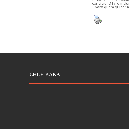
convívio.
O livro inc
para quem quiser m
CHEF KAKA