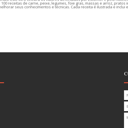
lui 100 receitas de carne, peixe, legumes, foie gras, massas e arroz, prato
elhorar seus conhecimentos e técnicas.
Cada receita é ilustrada e inclui
C