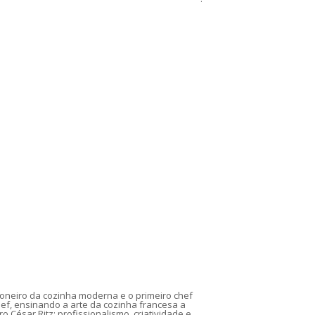
pioneiro da cozinha moderna e o primeiro chef
hef, ensinando a arte da cozinha francesa a
ro César Ritz: profissionalismo, criatividade e