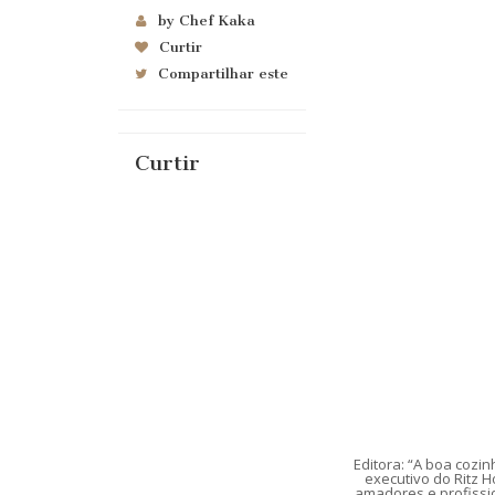
by Chef Kaka
Curtir
Compartilhar este
Curtir
Editora: “A boa cozi
executivo do Ritz H
amadores e profissi