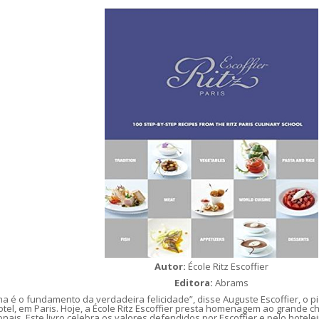
Autor:
École Ritz Escoffier
Editora:
Abrams
nha é o fundamento da verdadeira felicidade”, disse Auguste Escoffier, o 
otel, em Paris.
Hoje, a École Ritz Escoffier presta homenagem ao grande c
onais.
Este livro celebra os valores defendidos por Escoffier e pelo hotelei