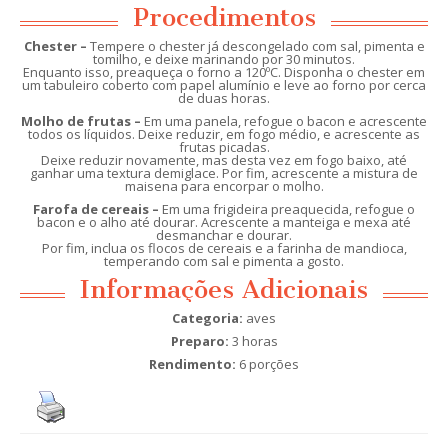
Procedimentos
Chester –
Tempere o chester já descongelado com sal, pimenta e
tomilho, e deixe marinando por 30 minutos.
Enquanto isso, preaqueça o forno a 120ºC. Disponha o chester em
um tabuleiro coberto com papel alumínio e leve ao forno por cerca
de duas horas.
Molho de frutas –
Em uma panela, refogue o bacon e acrescente
todos os líquidos. Deixe reduzir, em fogo médio, e acrescente as
frutas picadas.
Deixe reduzir novamente, mas desta vez em fogo baixo, até
ganhar uma textura demiglace. Por fim, acrescente a mistura de
maisena para encorpar o molho.
Farofa de cereais –
Em uma frigideira preaquecida, refogue o
bacon e o alho até dourar. Acrescente a manteiga e mexa até
desmanchar e dourar.
Por fim, inclua os flocos de cereais e a farinha de mandioca,
temperando com sal e pimenta a gosto.
Informações Adicionais
Categoria:
aves
Preparo:
3 horas
Rendimento:
6 porções