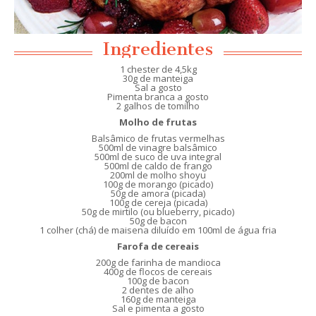
Ingredientes
1 chester de 4,5kg
30g de manteiga
Sal a gosto
Pimenta branca a gosto
2 galhos de tomilho
Molho de frutas
Balsâmico de frutas vermelhas
500ml de vinagre balsâmico
500ml de suco de uva integral
500ml de caldo de frango
200ml de molho shoyu
100g de morango (picado)
50g de amora (picada)
100g de cereja (picada)
50g de mirtilo (ou blueberry, picado)
50g de bacon
1 colher (chá) de maisena diluído em 100ml de água fria
Farofa de cereais
200g de farinha de mandioca
400g de flocos de cereais
100g de bacon
2 dentes de alho
160g de manteiga
Sal e pimenta a gosto