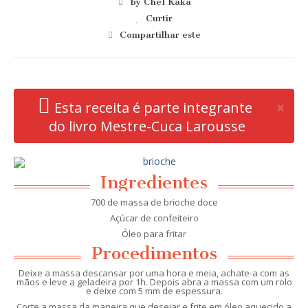
by Chef Kaka
Curtir
Compartilhar este
Clo
×
Esta receita é parte integrante
do livro Mestre-Cuca Larousse
Ingredientes
700 de massa de brioche doce
Açúcar de confeiteiro
Óleo para fritar
Procedimentos
Deixe a massa descansar por uma hora e meia, achate-a com as
mãos e leve a geladeira por 1h. Depois abra a massa com um rolo
e deixe com 5 mm de espessura.
Corte a massa da maneira que desejar e frite em óleo aquecido a