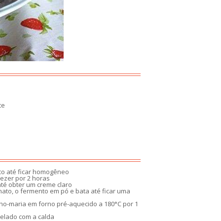
te
oco até ficar homogêneo
ezer por 2 horas
até obter um creme claro
onato, o fermento em pó e bata até ficar uma
ho-maria em forno pré-aquecido a 180°C por 1
 gelado com a calda