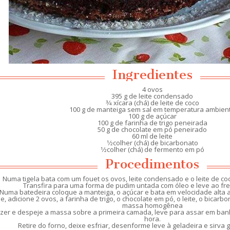
Ingredientes
4 ovos
395 g de leite condensado
3⁄4 xícara (chá) de leite de coco
100 g de manteiga sem sal em temperatura ambien
100 g de açúcar
100 g de farinha de trigo peneirada
50 g de chocolate em pó peneirado
60 ml de leite
1⁄2colher (chá) de bicarbonato
1⁄2colher (chá) de fermento em pó
Procedimentos
Numa tigela bata com um fouet os ovos, leite condensado e o leite de c
Transfira para uma forma de pudim untada com óleo e leve ao fre
Numa batedeira coloque a manteiga, o açúcar e bata em velocidade alta 
, adicione 2 ovos, a farinha de trigo, o chocolate em pó, o leite, o bicarb
massa homogênea
ezer e despeje a massa sobre a primeira camada, leve para assar em ban
hora.
Retire do forno, deixe esfriar, desenforme leve à geladeira e sirva