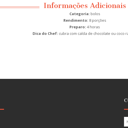
Informações Adicionais
Categoria:
bolos
Rendimento:
8 porções
Preparo:
4 horas
Dica do Chef:
cubra com calda de chocolate ou coco r
C