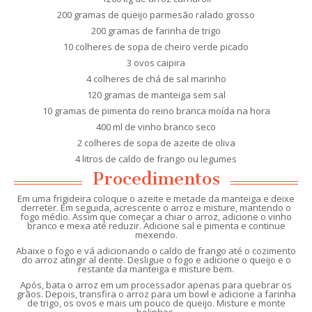
200 gramas de queijo parmesão ralado grosso
200 gramas de farinha de trigo
10 colheres de sopa de cheiro verde picado
3 ovos caipira
4 colheres de chá de sal marinho
120 gramas de manteiga sem sal
10 gramas de pimenta do reino branca moída na hora
400 ml de vinho branco seco
2 colheres de sopa de azeite de oliva
4 litros de caldo de frango ou legumes
Procedimentos
Em uma frigideira coloque o azeite e metade da manteiga e deixe
derreter. Em seguida, acrescente o arroz e misture, mantendo o
fogo médio. Assim que começar a chiar o arroz, adicione o vinho
branco e mexa até reduzir. Adicione sal e pimenta e continue
mexendo.
Abaixe o fogo e vá adicionando o caldo de frango até o cozimento
do arroz atingir al dente. Desligue o fogo e adicione o queijo e o
restante da manteiga e misture bem.
Após, bata o arroz em um processador apenas para quebrar os
grãos. Depois, transfira o arroz para um bowl e adicione a farinha
de trigo, os ovos e mais um pouco de queijo. Misture e monte
bolinhos.