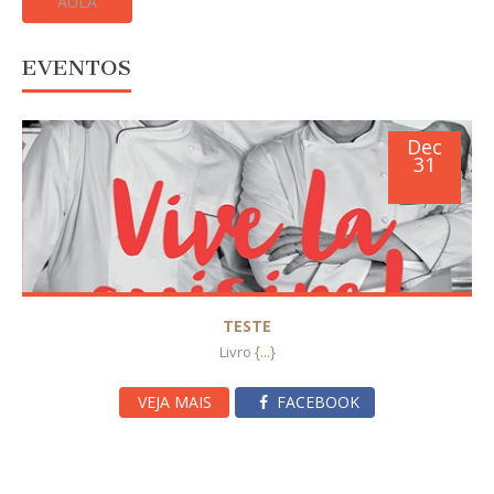
AULA
EVENTOS
Dec
31
TESTE
{...}
Livro
VEJA MAIS
FACEBOOK