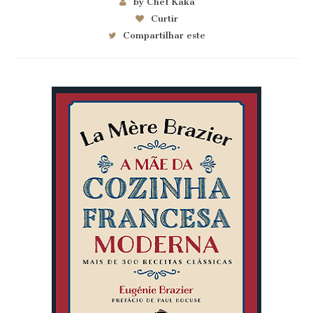
by Chef Kaka
Curtir
Compartilhar este