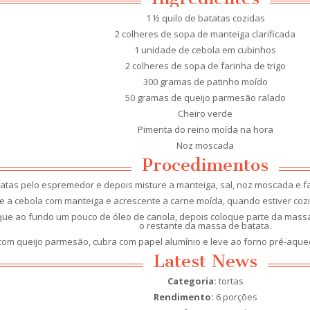
1 ½ quilo de batatas cozidas
2 colheres de sopa de manteiga clarificada
1 unidade de cebola em cubinhos
2 colheres de sopa de farinha de trigo
300 gramas de patinho moído
50 gramas de queijo parmesão ralado
Cheiro verde
Pimenta do reino moída na hora
Noz moscada
Procedimentos
atas pelo espremedor e depois misture a manteiga, sal, noz moscada e fa
a cebola com manteiga e acrescente a carne moída, quando estiver cozid
oque ao fundo um pouco de óleo de canola, depois coloque parte da mass
o restante da massa de batata.
 com queijo parmesão, cubra com papel alumínio e leve ao forno pré-aquec
Latest News
Categoria:
tortas
Rendimento:
6 porções