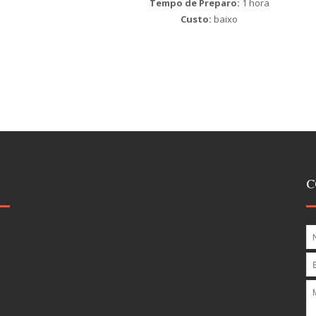
Tempo de Preparo:
1 hora
Custo:
baixo
C