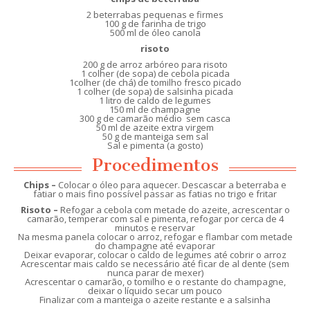
2 beterrabas pequenas e firmes
100 g de farinha de trigo
500 ml de óleo canola
risoto
200 g de arroz arbóreo para risoto
1 colher (de sopa) de cebola picada
1colher (de chá) de tomilho fresco picado
1 colher (de sopa) de salsinha picada
1 litro de caldo de legumes
150 ml de champagne
300 g de camarão médio sem casca
50 ml de azeite extra virgem
50 g de manteiga sem sal
Sal e pimenta (a gosto)
Procedimentos
Chips –
Colocar o óleo para aquecer. Descascar a beterraba e
fatiar o mais fino possível passar as fatias no trigo e fritar
Risoto –
Refogar a cebola com metade do azeite, acrescentar o
camarão, temperar com sal e pimenta, refogar por cerca de 4
minutos e reservar
Na mesma panela colocar o arroz, refogar e flambar com metade
do champagne até evaporar
Deixar evaporar, colocar o caldo de legumes até cobrir o arroz
Acrescentar mais caldo se necessário até ficar de al dente (sem
nunca parar de mexer)
Acrescentar o camarão, o tomilho e o restante do champagne,
deixar o líquido secar um pouco
Finalizar com a manteiga o azeite restante e a salsinha