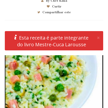
by Chef Kaka
Curtir
Compartilhar este
Clo
×
Esta receita é parte integrante
do livro Mestre-Cuca Larousse